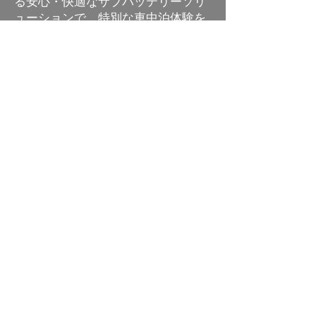
る安心・快適なサブバッテリーソリ
ューションで、特別な車中泊体験を
お楽しみください
お問い合わせはこちらから
First Name
Last Name
Email
Message